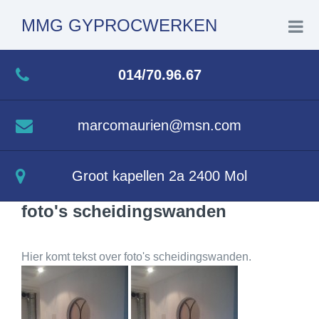
MMG GYPROCWERKEN
Home
014/70.96.67
Toepassingen
marcomaurien@msn.com
Realisaties
Groot kapellen 2a 2400 Mol
Voordelen van gyproc
foto's scheidingswanden
Contact
Hier komt tekst over foto's scheidingswanden.